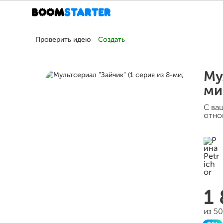
Проверить идею
Создать
Му
ми
С ва
отно
1
из 5