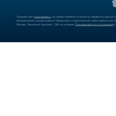
Посещая сайт
boomstarter.ru
, вы предоставляете согласие на обработку данных 
автоматически осуществляется Обществом с ограниченной ответственностью «Б
Москва, Ленинский проспект, 15А) на условиях
Пользовательского соглашения