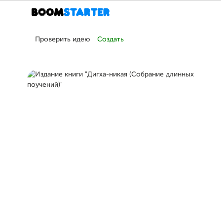
Проверить идею
Создать