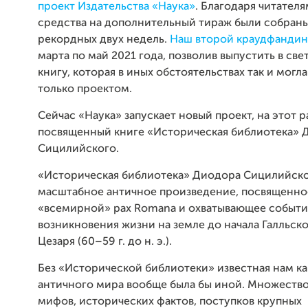
проект Издательства «Наука»
. Благодаря читател
средства на дополнительный тираж были собраны
рекордных двух недель.
Наш второй краудфандин
марта по май 2021 года, позволив выпустить в св
книгу, которая в иных обстоятельствах так и могла
только проектом.
Сейчас «Наука» запускает новый проект, на этот р
посвященный книге «Историческая библиотека» 
Сицилийского.
«Историческая библиотека» Диодора Сицилийск
масштабное античное произведение, посвященно
«всемирной» pax Romana и охватывающее событи
возникновения жизни на земле до начала Галльс
Цезаря (60–59 г. до н. э.).
Без «Исторической библиотеки» известная нам к
античного мира вообще была бы иной. Множеств
мифов, исторических фактов, поступков крупных