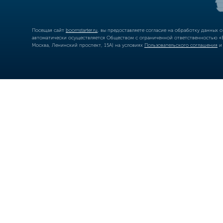
Посещая сайт
boomstarter.ru
, вы предоставляете согласие на обработку данных 
автоматически осуществляется Обществом с ограниченной ответственностью «Б
Москва, Ленинский проспект, 15А) на условиях
Пользовательского соглашения