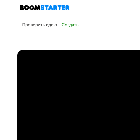
Проверить идею
Создать