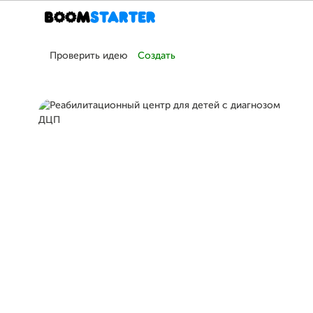
Проверить идею
Создать