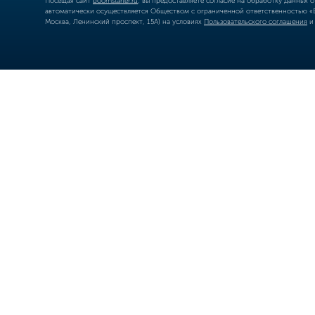
Посещая сайт
boomstarter.ru
, вы предоставляете согласие на обработку данных 
автоматически осуществляется Обществом с ограниченной ответственностью «Б
Москва, Ленинский проспект, 15А) на условиях
Пользовательского соглашения