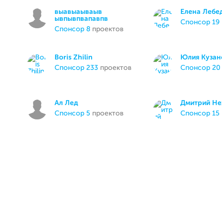
выавыаываыв
Елена Лебе
ывпывпвапавпв
спонсор 19
спонсор 8
проектов
Boris Zhilin
Юлия Кузан
спонсор 233
проектов
спонсор 20
Ал Лед
Дмитрий Н
спонсор 5
проектов
спонсор 15