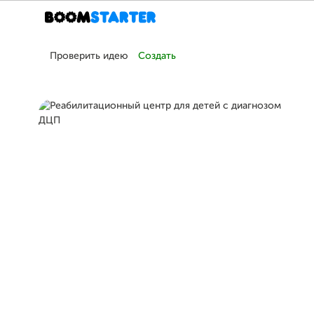
Проверить идею
Создать