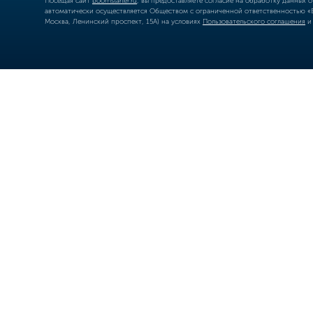
Посещая сайт
boomstarter.ru
, вы предоставляете согласие на обработку данных 
автоматически осуществляется Обществом с ограниченной ответственностью «Б
Москва, Ленинский проспект, 15А) на условиях
Пользовательского соглашения