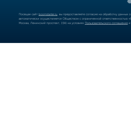
Посещая сайт
boomstarter.ru
, вы предоставляете согласие на обработку данных 
автоматически осуществляется Обществом с ограниченной ответственностью «Б
Москва, Ленинский проспект, 15А) на условиях
Пользовательского соглашения