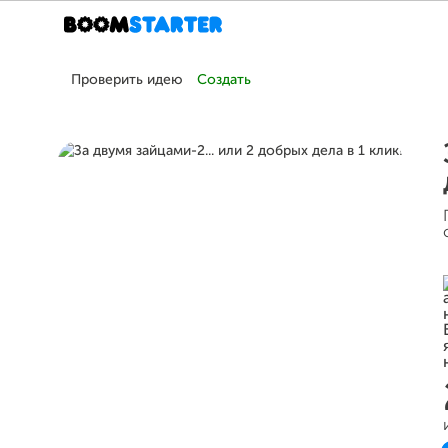
Проверить идею
Создать