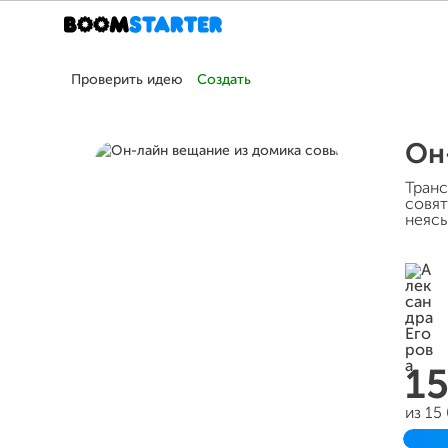
Проверить идею
Создать
Он
Транс
совят
неяс
1
из 15