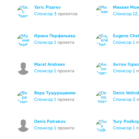
Yaric Pisarev
Михаил Мои
спонсор 3
проектов
спонсор 12
Ирина Перфильева
Eugene Che
спонсор 1
проекта
спонсор 1
п
Marat Andreev
Антон Горе
спонсор 1
проекта
спонсор 1
п
Вера Тушурашвили
Denis Velins
спонсор 1
проекта
спонсор 2
п
Denis Patrakov
Yury Podko
спонсор 1
проекта
спонсор 1
п