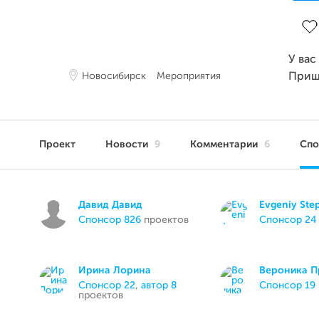
Зав
У вас
Новосибирск
Мероприятия
Приш
Проект
Новости
9
Комментарии
6
Сп
Давид Давид
Evgeniy St
спонсор 826
проектов
спонсор 24
Ирина Лорина
Вероника П
спонсор 22
,
автор 8
спонсор 19
проектов