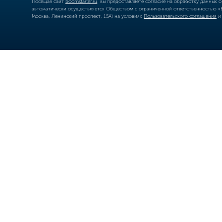
Посещая сайт
boomstarter.ru
, вы предоставляете согласие на обработку данных 
автоматически осуществляется Обществом с ограниченной ответственностью «Б
Москва, Ленинский проспект, 15А) на условиях
Пользовательского соглашения