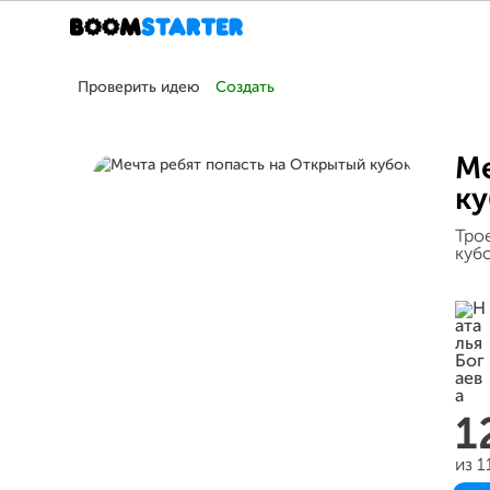
Проверить идею
Создать
Ме
ку
Тро
кубо
1
из 