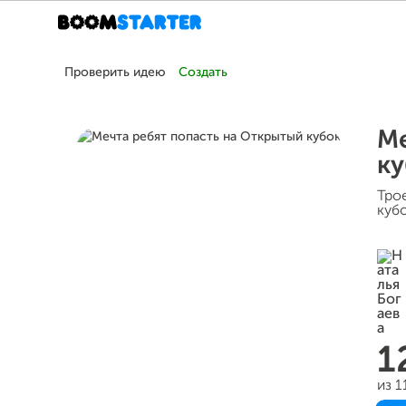
Проверить идею
Создать
Ме
ку
Тро
кубо
1
из 