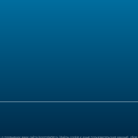
ых о посещении вами сайта
boomstarter.ru
(файлы cookie и иные пользовательские данные), сбо