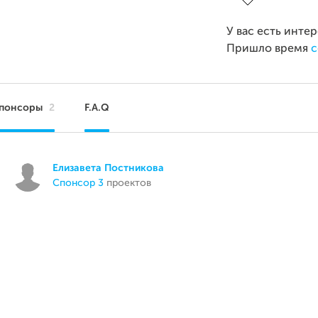
У вас есть инте
Пришло время
с
понсоры
2
F.A.Q
Елизавета Постникова
спонсор 3
проектов