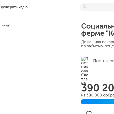
Проверить идею
Социальн
ферме "К
Домашняя пекарн
по забытым реце
Постников
390 2
из 390 000 собр
Завершен 05 но