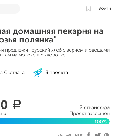
Войти
ая домашняя пекарня на
озья полянка"
я предложит русский хлеб с зерном и овощами
птам на молоке и сыворотке
а Светлана
3 проекта
00
a
2 спонсора
ано
Проект завершен
100%
ября 2016