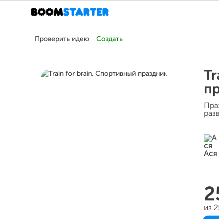
Проверить идею
Создать
Tr
п
Пра
раз
2
из 