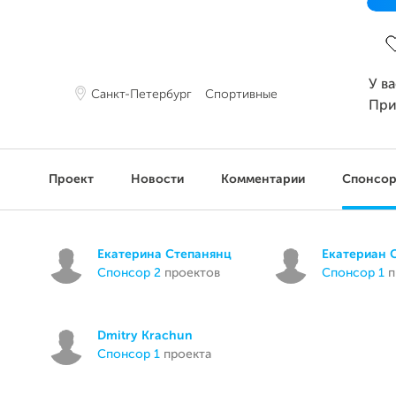
З
У в
Санкт-Петербург
Спортивные
При
Проект
Новости
Комментарии
Спонсо
Екатерина Степанянц
Екатериан 
спонсор 2
проектов
спонсор 1
п
Dmitry Krachun
спонсор 1
проекта