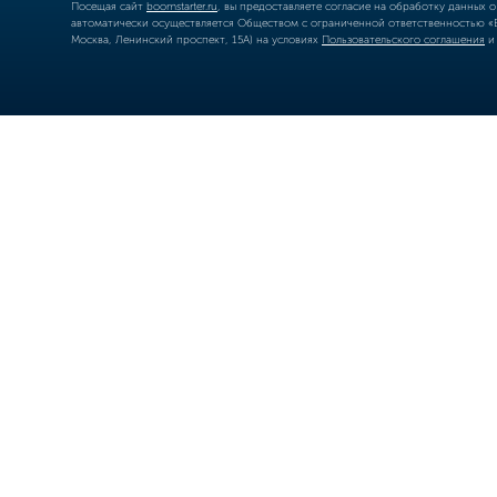
Посещая сайт
boomstarter.ru
, вы предоставляете согласие на обработку данных 
автоматически осуществляется Обществом с ограниченной ответственностью «Б
Москва, Ленинский проспект, 15А) на условиях
Пользовательского соглашения