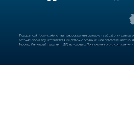
Посещая сайт
boomstarter.ru
, вы предоставляете согласие на обработку данных 
автоматически осуществляется Обществом с ограниченной ответственностью «Б
Москва, Ленинский проспект, 15А) на условиях
Пользовательского соглашения