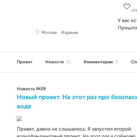
У вас е
Пришло
Москва
Издания
Проект
Новости
31
Комментарии
3
Сп
Новость №29
Новый проект. На этот раз про безопас
воде
Привет, давно не слышались. Я запустил второй
краудфандинговый проект. На этот раз я собираю