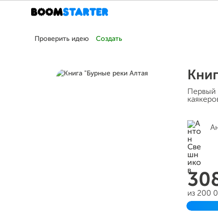
Проверить идею
Создать
Книг
Первый 
каякеро
А
30
из 200 
Заверш