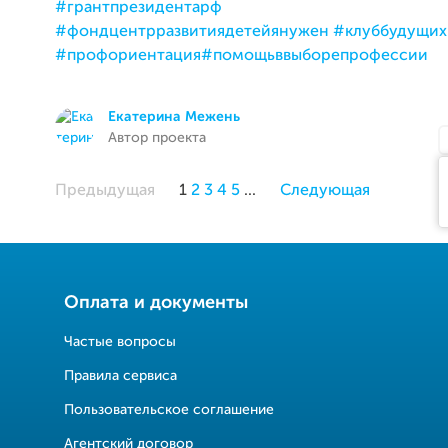
#грантпрезидентарф
#фондцентрразвитиядетейянужен
#клуббудущи
#профориентация
#помощьввыборепрофессии
Екатерина Межень
Автор проекта
Предыдущая
1
2
3
4
5
...
Следующая
Оплата и документы
Частые вопросы
Правила сервиса
Пользовательское соглашение
Агентский договор