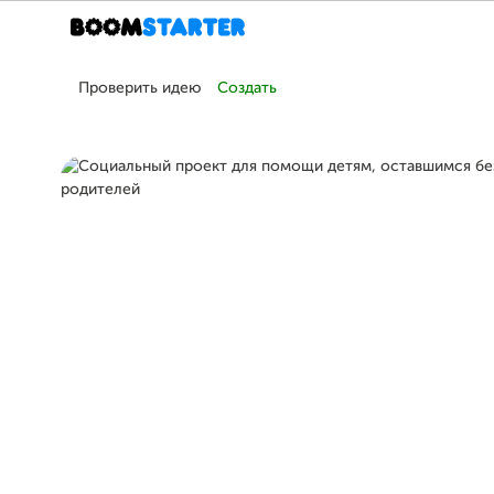
Проверить идею
Создать