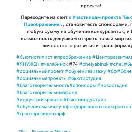
проекта!
Переходите на сайт
к Участницам проекта "Бь
Преображение"
.
, становитесть спонсорами,
любую сумму на обучение конкурсанток,
и 
возможность девушкам открыть новый мир во
личностного развития и трансформац
#бьютистилист
#преображение
#Центрразвития
#ЯНУЖЕН
#челябинск
#74
#chelyabinsk
#chel
#б
#социальныйпроект
#обучениевизажу
#бф
#бфче
#социальныепроекты
#бьютистудия
#благотворительность
#спонсоры
#новостьдня
#благотворительныйфонд
#индустриякрасоты
#бьютииндустрия
#обучениемакияжу
#фондпрезидентскихгрантов
#грантпрезидентарф