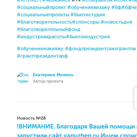
#ЯНУЖЕН
#челябинск
#74
#chelyabinsk
#chel
#б
#социальныйпроект
#обучениевизажу
#бф
#бфче
#социальныепроекты
#бьютистудия
#благотворительность
#спонсоры
#новостьдня
#благотворительныйфонд
#индустриякрасоты
#бьютииндустрия
#обучениемакияжу
#фондпрезидентскихгрантов
#грантпрезидентарф
Екатерина Межень
Автор проекта
Новость №28
!ВНИМАНИЕ. Благодаря Вашей помощи
запустили сайт yanuzhen.ru Ищем спон