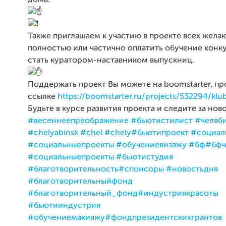
Также приглашаем к участию в проекте всех жел
полностью или частично оплатить обучение конк
стать куратором-наставником выпускниц.
Поддержать проект Вы можете на boomstarter, пр
ссылке
https://boomstarter.ru/projects/532294/klu
Будьте в курсе развития проекта и следите за нов
#весеннеепреображение
#бьютистилист
#челяб
#chelyabinsk
#chel
#chely
#бьютипроект
#социал
#социальныепроекты
#обучениевизажу
#бф
#бфч
#социальныепроекты
#бьютистудия
#благотворительность
#спонсоры
#новостьдня
#благотворительныйфонд
#благотворительный_фонд
#индустриякрасоты
#бьютииндустрия
#обучениемакияжу
#фондпрезидентскихгрантов