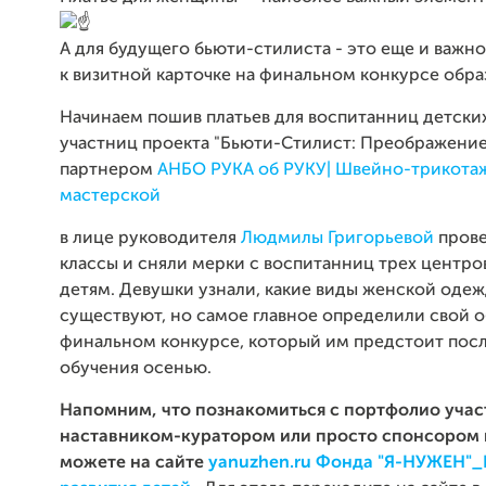
А для будущего бьюти-стилиста - это еще и важн
к визитной карточке на финальном конкурсе обр
Начинаем пошив платьев для воспитанниц детски
участниц проекта "Бьюти-Стилист: Преображение
партнером
АНБО РУКА об РУКУ| Швейно-трикота
мастерской
в лице руководителя
Людмилы Григорьевой
прове
классы и сняли мерки с воспитанниц трех центр
детям. Девушки узнали, какие виды женской оде
существуют, но самое главное определили свой о
финальном конкурсе, который им предстоит пос
обучения осенью.
Напомним, что познакомиться с портфолио участ
наставником-куратором или просто спонсором 
можете на сайте
yanuzhen.ru
Фонда "Я-НУЖЕН"_