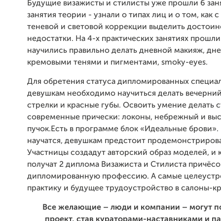
Будущие визажисты и стилисты уже прошли 6 заня
занятия теории - узнали о типах лиц и о том, как
теневой и световой коррекции выделить достоин
недостатки. На 4-х практических занятиях прошли
научились правильно делать дневной макияж, дне
кремовыми тенями и пигментами, smoky-eyes.
Для обретения статуса дипломированных специал
девушкам необходимо научиться делать вечерний
стрелки и красные губы. Освоить умение делать 
современные прически: локоны, небрежный и вы
пучок.Есть в программе блок «Идеальные брови». 
научатся, девушкам предстоит продемонстрирова
Участницы создадут авторский образ моделей, и к
получат 2 диплома Визажиста и Стилиста причёсо
дипломированную профессию. А самые целеуст
практику и будущее трудоустройство в салоны-кр
Все желающие – люди и компании – могут 
проект, став кураторами-наставниками и п