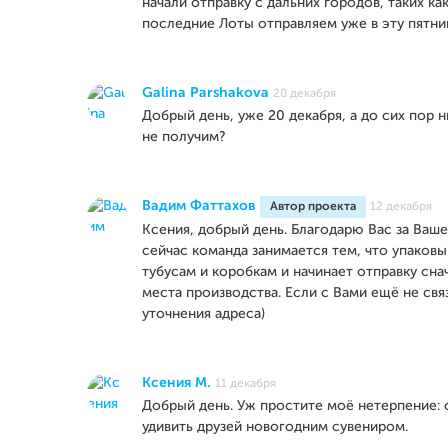
начали отправку с дальних городов, таких ка
последние Лоты отправляем уже в эту пятни
Galina Parshakova
20 декабря
Добрый день, уже 20 декабря, а до сих пор 
не получим?
Вадим Фаттахов
Автор проекта
12 декабря
Ксения, добрый день. Благодарю Вас за Ваш
сейчас команда занимается тем, что упаковы
тубусам и коробкам и начинает отправку сна
места производства. Если с Вами ещё не свя
уточнения адреса)
Ксения М.
11 декабря
Добрый день. Уж простите моё нетерпение: 
удивить друзей новогодним сувениром.