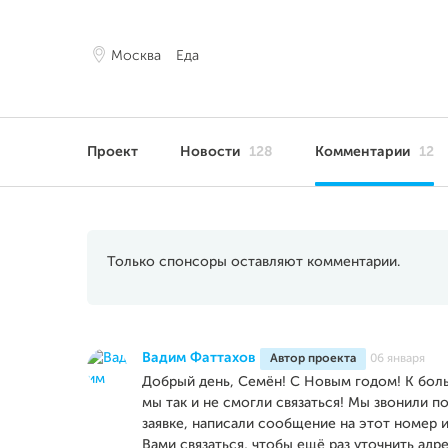
Москва
Еда
Проект
Новости
128
Комментарии
12
Только спонсоры оставляют комментарии.
Вадим Фаттахов
Автор проекта
06 января
Добрый день, Семён! С Новым годом! К бол
мы так и не смогли связаться! Мы звонили п
заявке, написали сообщение на этот номер 
Вами связаться, чтобы ещё раз уточнить ад