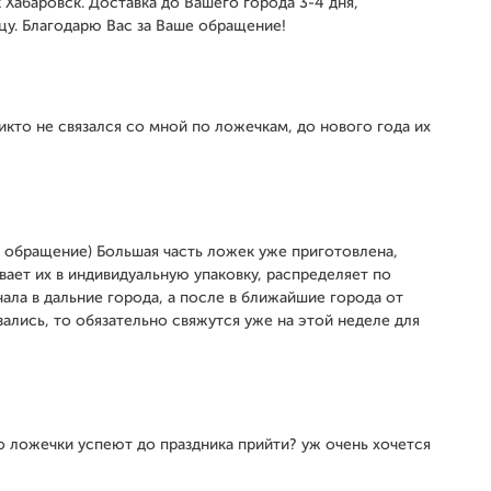
к Хабаровск. Доставка до Вашего города 3-4 дня,
цу. Благодарю Вас за Ваше обращение!
никто не связался со мной по ложечкам, до нового года их
е обращение) Большая часть ложек уже приготовлена,
вает их в индивидуальную упаковку, распределяет по
чала в дальние города, а после в ближайшие города от
зались, то обязательно свяжутся уже на этой неделе для
о ложечки успеют до праздника прийти? уж очень хочется