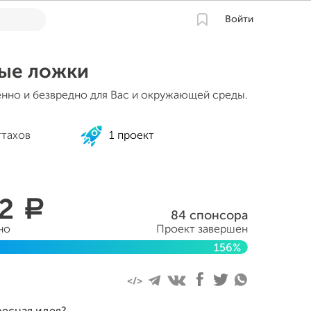
Войти
ые ложки
нно и безвредно для Вас и окружающей среды.
ттахов
1 проект
12
a
84 спонсора
но
Проект завершен
156%
ября 2017