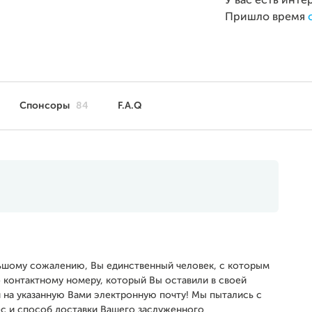
У вас есть инте
Пришло время
Спонсоры
84
F.A.Q
ьшому сожалению, Вы единственный человек, с которым
о контактному номеру, который Вы оставили в своей
и на указанную Вами электронную почту! Мы пытались с
рес и способ доставки Вашего заслуженного