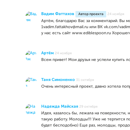
Вадим Фаттахов
Автор проекта
24 ноября
Артём, благодарю Вас за комментарий. Вы м
1vadim.fattakhov@mail.ru или ВК vk.com/vadi
у нас есть сайт www.ediblespoon.ru Хорошег
Артём
24 ноября
Всем привет! Мои друзья не успели купить л
Таня Симоненко
31 октября
Очень интересный проект, давно хотела поп
Надежда Майская
29 октября
Идея, казалось бы, лежала на поверхности, 
такую работу. Молодцы!!! Уже не терпится п
будет бесподобно) Еще раз, молодцы, продо