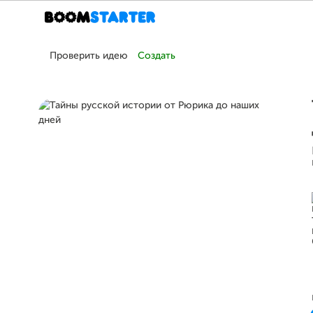
Проверить идею
Создать