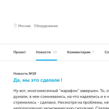
Москва
Оборудование
Проект
Новости
24
Комментарии
7
С
Новость №19
Да, мы это сделали !
Ну вот, многомесячный "марафон" завершен. То, о
думали, в чем сомневались, на что надеялись и к 
стремились - сделано. Несмотря на проблемы, н
неподходящую экономическую ситуацию. Сделан