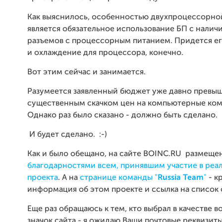
Как выяснилось, особенностью двухпроцессорно
является обязательное использование БП с налич
разъемов с процессорным питанием. Придется ег
и охлаждение для процессора, конечно.
Вот этим сейчас и занимается.
Разумеется заявленный бюджет уже давно превыше
существенным скачком цен на компьютерные ко
Однако раз было сказано - должно быть сделано.
И будет сделано. :-)
Как и было обещано, на сайте BOINC.RU размеще
благодарностями всем, принявшим участие в реа
проекта
. А на
странице команды "
Russia Team
"
- к
информация об этом проекте и ссылка на список
Еще раз обращаюсь к тем, кто выбрал в качестве 
значок сайта - я ожидаю Ваши почтовые реквизиты