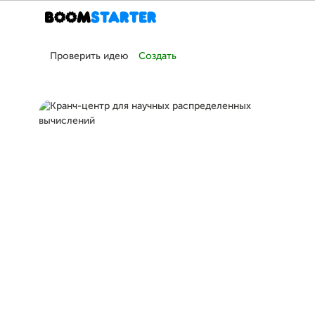
Проверить идею
Создать