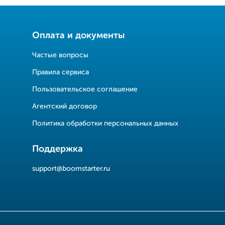
Оплата и документы
Частые вопросы
Правила сервиса
Пользовательское соглашение
Агентский договор
Политика обработки персональных данных
Поддержка
support@boomstarter.ru