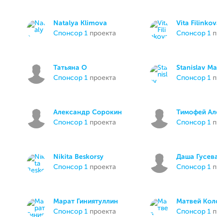
Natalya Klimova
Vita Filinko
спонсор 1
проекта
спонсор 1
п
Татьяна О
Stanislav M
спонсор 1
проекта
спонсор 1
п
Александр Сорокин
Тимофей Ал
спонсор 1
проекта
спонсор 1
п
Nikita Beskorsy
Даша Гусев
спонсор 1
проекта
спонсор 1
п
Марат Гиниятуллин
Матвей Кол
спонсор 1
проекта
спонсор 1
п