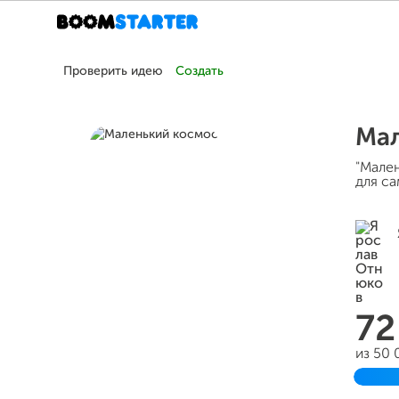
Проверить идею
Создать
Мал
"Мален
для с
72
из 50
Заве