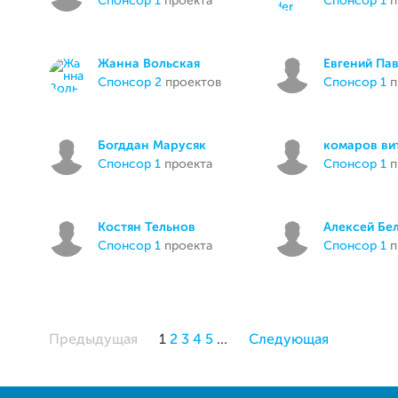
спонсор 1
проекта
спонсор 1
п
Жанна Вольская
Евгений Па
спонсор 2
проектов
спонсор 1
п
Богддан Марусяк
комаров ви
спонсор 1
проекта
спонсор 1
п
Костян Тельнов
Алексей Бе
спонсор 1
проекта
спонсор 1
п
Предыдущая
1
2
3
4
5
...
Следующая