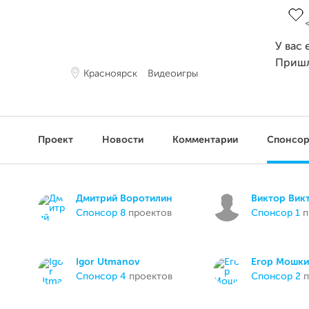
У вас 
Приш
Красноярск
Видеоигры
Проект
Новости
Комментарии
Спонсо
Дмитрий Воротилин
Виктор Вик
спонсор 8
проектов
спонсор 1
п
Igor Utmanov
Егор Мошк
спонсор 4
проектов
спонсор 2
п