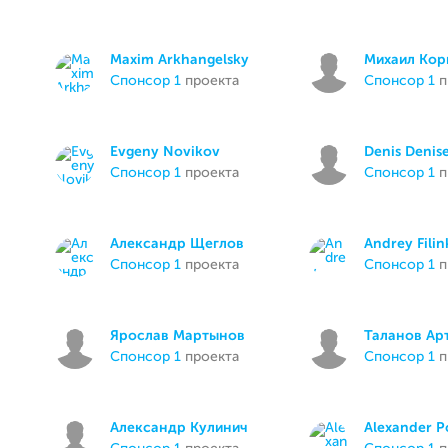
Maxim Arkhangelsky
Михаил Кор
спонсор 1
проекта
спонсор 1
п
Evgeny Novikov
Denis Denis
спонсор 1
проекта
спонсор 1
п
Александр Щеглов
Andrey Fili
спонсор 1
проекта
спонсор 1
п
Ярослав Мартынов
Таланов Ар
спонсор 1
проекта
спонсор 1
п
Александр Кулинич
Alexander 