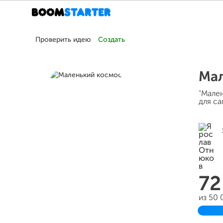
Проверить идею
Создать
Мал
"Мален
для с
72
из 50
Заве