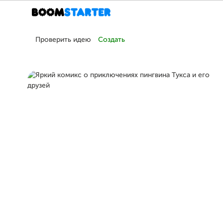
Проверить идею
Создать