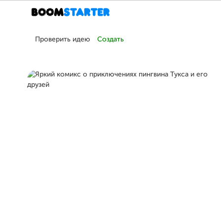
Проверить идею
Создать