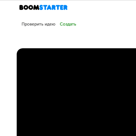
Проверить идею
Создать