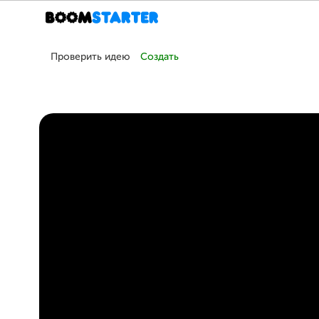
Проверить идею
Создать