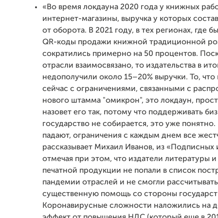
«Во время локдауна 2020 года у книжных раб
интернет-магазины, выручка у которых соста
от оборота. В 2021 году, в тех регионах, где 
QR-коды продажи книжной традиционной р
сократились примерно на 50 процентов. Поск
отрасли взаимосвязано, то издательства в ито
недополучили около 15–20% выручки. То, что
сейчас с ограничениями, связанными с расп
нового штамма "омикрон", это локдаун, прост
назовет его так, потому что поддерживать би
государство не собирается, это уже понятно
падают, ограничения с каждым днем все жест
рассказывает Михаил Иванов, из «Подписных 
отмечая при этом, что издатели литературы 
печатной продукции не попали в список пост
пандемии отраслей и не смогли рассчитывать
существенную помощь со стороны государст
Коронавирусные сложности наложились на 
эффект от повышения НДС (который еще в 20