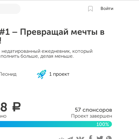
Войти
#1 – Превращай мечты в
!
о недатированный ежедневник, который
полнить больше, делая меньше.
 Леонид
1 проект
98
a
57 спонсоров
ано
Проект завершен
100%
ля 2018