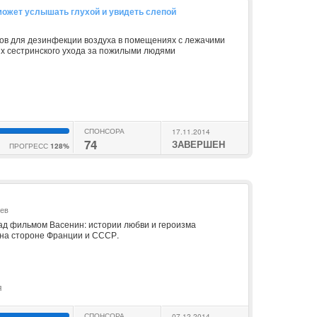
о может услышать глухой и увидеть слепой
в для дезинфекции воздуха в помещениях с лежачими
х сестринского ухода за пожилыми людями
СПОНСОРА
17.11.2014
74
ЗАВЕРШЕН
ПРОГРЕСС
128%
ьев
д фильмом Васенин: истории любви и героизма
 на стороне Франции и СССР.
я
СПОНСОРА
07.12.2014