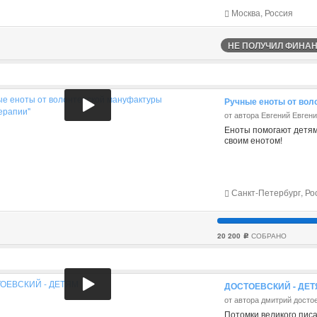
Москва, Россия
НЕ ПОЛУЧИЛ ФИНАНС
Ручные еноты от вол
от автора Евгений Евген
Еноты помогают детям
своим енотом!
Санкт-Петербург, Ро
20 200
СОБРАНО
c
ДОСТОЕВСКИЙ - ДЕ
от автора дмитрий досто
Потомки великого писа