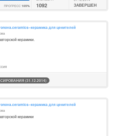
1092
ЗАВЕРШЕН
ПРОГРЕСС
105%
fronova.ceramics–керамика для ценителей
ова
авторской керамики.
ссия
ИРОВАНИЯ (31.12.2014)
fronova.ceramics–керамика для ценителей
ова
авторской керамики