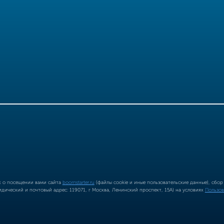
ых о посещении вами сайта
boomstarter.ru
(файлы cookie и иные пользовательские данные), сбо
ический и почтовый адрес: 119071, г Москва, Ленинский проспект, 15А) на условиях
Пользов