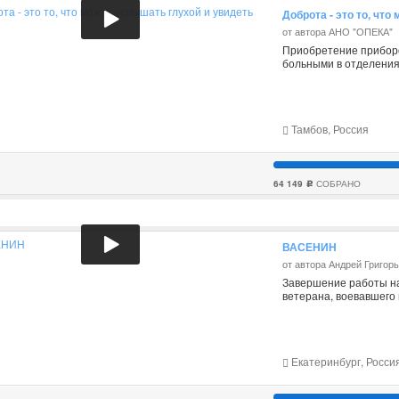
Доброта - это то, чт
от автора АНО "ОПЕКА"
Приобретение приборо
больными в отделения
Тамбов, Россия
64 149
СОБРАНО
c
ВАСЕНИН
от автора Андрей Григор
Завершение работы на
ветерана, воевавшего
Екатеринбург, Росси