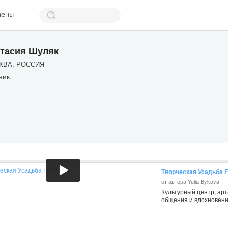
мены
тасия Шуляк
ВА, РОССИЯ
ник.
Творческая Усадьба 
от автора Yulia Bykova
Культурный центр, арт
общения и вдохновени