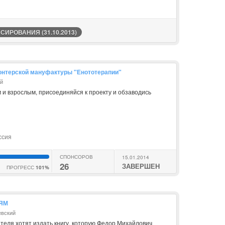
ИРОВАНИЯ (31.10.2013)
онтерской мануфактуры "Енототерапии"
ий
 и взрослым, присоединяйся к проекту и обзаводись
ссия
СПОНСОРОВ
15.01.2014
26
ЗАВЕРШЕН
ПРОГРЕСС
101%
ТЯМ
евский
теля хотят издать книгу, которую Федор Михайлович