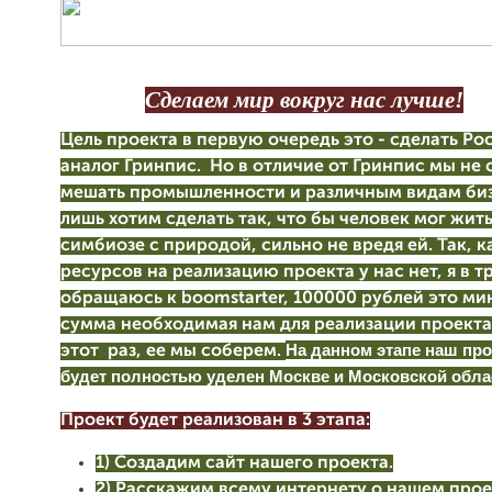
Сделаем мир вокруг нас лучше!
Цель проекта в первую очередь это - сделать Р
аналог Гринпис. Но в отличие от Гринпис мы не
мешать промышленности и различным видам би
лишь хотим сделать так, что бы человек мог жит
симбиозе с природой, сильно не вредя ей. Так, 
ресурсов на реализацию проекта у нас нет, я в т
обращаюсь к boomstarter, 100000 рублей это м
сумма необходимая нам для реализации проекта
На данном этапе наш про
этот раз, ее мы соберем.
будет полностью уделен Москве и Московской обла
Проект будет реализован в 3 этапа:
1) Создадим сайт нашего проекта.
2) Расскажим всему интернету о нашем прое