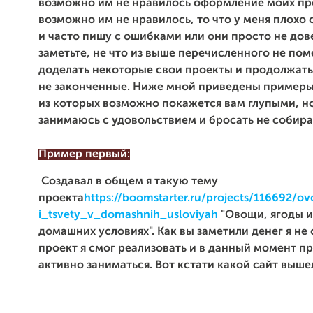
возможно им не нравилось оформление моих пр
возможно им не нравилось, то что у меня плохо
и часто пишу с ошибками или они просто не дов
заметьте, не что из выше перечисленного не по
доделать некоторые свои проекты и продолжать
не
законченные
. Ниже мной
приведены
примеры
из которых возможно
покажется
вам глупыми, но
занимаюсь с удовольствием и бросать не собир
Пример первый:
Создавал в общем я такую тему
проекта
https://boomstarter.ru/projects/116692/o
i_tsvety_v_domashnih_usloviyah
"
Овощи, ягоды и
домашних условиях". Как вы заметили денег я не 
проект я смог реализовать и в данный момент 
активно заниматься. Вот кстати какой сайт выше