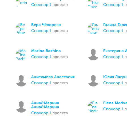
спонсор 1
проекта
спонсор 1
п
Вeрa Чёпорeвa
Галина Гали
спонсор 1
проекта
спонсор 1
п
Marina Bazhina
Екатерина 
спонсор 1
проекта
спонсор 1
п
Анисимова Анастасия
Юлия Лагун
спонсор 1
проекта
спонсор 1
п
Анна&Марина
Elena Medv
Анна&Марина
спонсор 1
п
спонсор 1
проекта