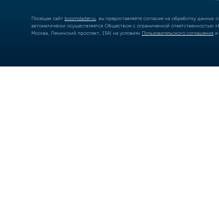
Посещая сайт
boomstarter.ru
, вы предоставляете согласие на обработку данных 
автоматически осуществляется Обществом с ограниченной ответственностью «Б
Москва, Ленинский проспект, 15А) на условиях
Пользовательского соглашения