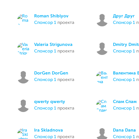
Roman Shiblyov
Друг Друг
спонсор 1
проекта
спонсор 1
п
Valeria Strigunova
Dmitry Dmit
спонсор 1
проекта
спонсор 1
п
DorGen DorGen
Валентина 
спонсор 1
проекта
спонсор 1
п
qwerty qwerty
Спам Спам
спонсор 1
проекта
спонсор 1
п
Ira Skladnova
Dana Dana
спонсор 1
проекта
спонсор 1
п