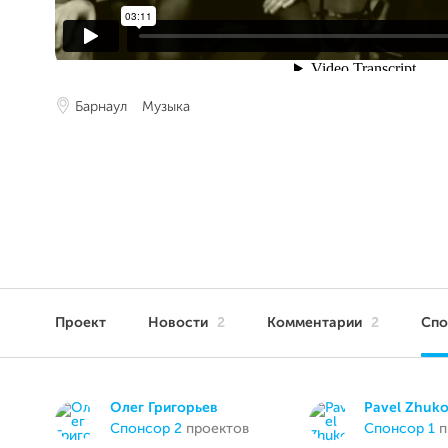
Барнаул
Музыка
Проект
Новости
2
Комментарии
2
Сп
Олег Григорьев
Pavel Zhuk
спонсор 2
проектов
спонсор 1
п