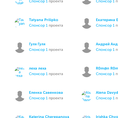
спонсор 1
проекта
спонсор 1
п
Tatyana Prilipko
Екатерина 
спонсор 1
проекта
спонсор 1
п
Гуля Гуля
Андрей Анд
спонсор 1
проекта
спонсор 1
п
леха леха
R0m@n R0
спонсор 1
проекта
спонсор 1
п
Еленка Савенкова
Alena Davy
спонсор 1
проекта
спонсор 1
п
Katerina Cherepanova
Irishka Chy