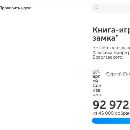
Проверить идею
Книга-иг
замка"
Четвёртое издан
Классика жанра 
Браславского!
Сергей Се
92 97
из 45 000 собра
Завершен 31 мар