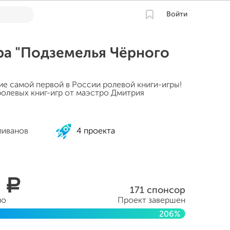
Войти
ра "Подземелья Чёрного
ие самой первой в России ролевой книги-игры!
ролевых книг-игр от маэстро Дмитрия
ливанов
4 проекта
2
a
171 спонсор
но
Проект завершен
206%
та 2014