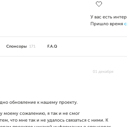
У вас есть инте
Пришло время
с
Спонсоры
171
F.A.Q
01 декабря
одно обновление к нашему проекту.
у моему сожалению, я так и не смог
ем, что мне так и не удалось связаться с ними. К