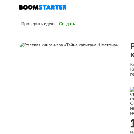
Проверить идею
Создать
К
К
г
и