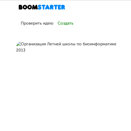
Проверить идею
Создать