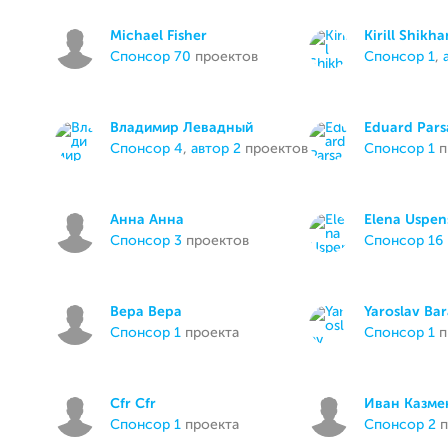
Michael Fisher
Kirill Shikh
спонсор 70
проектов
спонсор 1
,
Владимир Левадный
Eduard Par
спонсор 4
,
автор 2
проектов
спонсор 1
п
Анна Анна
Elena Uspen
спонсор 3
проектов
спонсор 16
Вера Вера
Yaroslav Ba
спонсор 1
проекта
спонсор 1
п
Cfr Cfr
Иван Казме
спонсор 1
проекта
спонсор 2
п