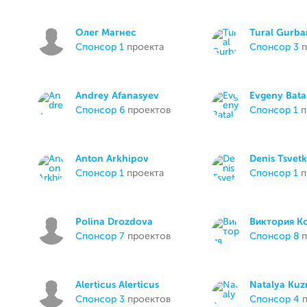
Олег Магнес
Tural Gurb
спонсор 1
проекта
спонсор 3
п
Andrey Afanasyev
Evgeny Bata
спонсор 6
проектов
спонсор 1
п
Anton Arkhipov
Denis Tsvet
спонсор 1
проекта
спонсор 1
п
Polina Drozdova
Виктория К
спонсор 7
проектов
спонсор 8
п
Alerticus Alerticus
Natalya Kuz
спонсор 3
проектов
спонсор 4
п