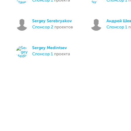
спонсор 1
проекта
спонсор 1
п
Sergey Serebryakov
Андрей Ше
спонсор 2
проектов
спонсор 1
п
Sergey Medintsev
спонсор 1
проекта