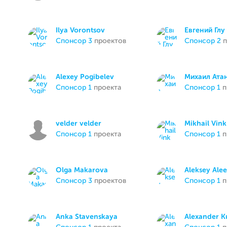
Ilya Vorontsov
Евгений Глу
спонсор 3
проектов
спонсор 2
п
Alexey Pogibelev
Михаил Ата
спонсор 1
проекта
спонсор 1
п
velder velder
Mikhail Vink
спонсор 1
проекта
спонсор 1
п
Olga Makarova
Aleksey Ale
спонсор 3
проектов
спонсор 1
п
Anka Stavenskaya
Alexander K