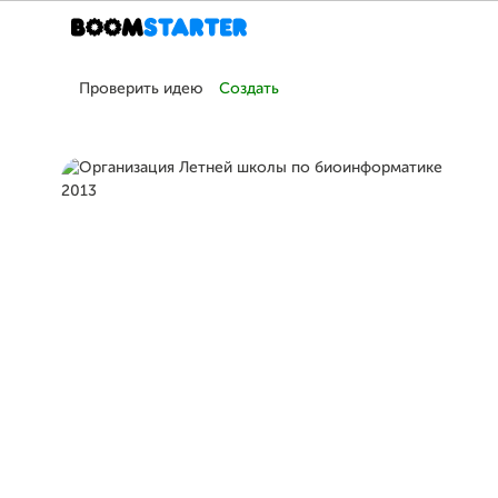
Проверить идею
Создать