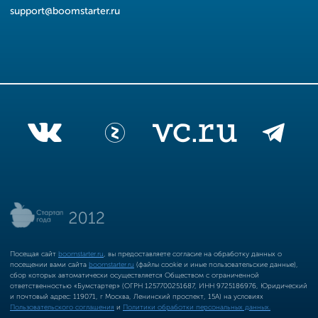
support@boomstarter.ru
Посещая сайт
boomstarter.ru
, вы предоставляете согласие на обработку данных о
посещении вами сайта
boomstarter.ru
(файлы cookie и иные пользовательские данные),
сбор которых автоматически осуществляется Обществом с ограниченной
ответственностью «Бумстартер» (ОГРН 1257700251687, ИНН 9725186976, Юридический
и почтовый адрес: 119071, г Москва, Ленинский проспект, 15А) на условиях
Пользовательского соглашения
и
Политики обработки персональных данных.