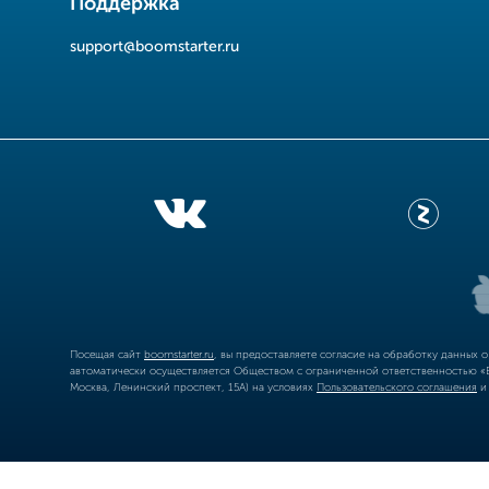
Поддержка
support@boomstarter.ru
Посещая сайт
boomstarter.ru
, вы предоставляете согласие на обработку данных 
автоматически осуществляется Обществом с ограниченной ответственностью «Б
Москва, Ленинский проспект, 15А) на условиях
Пользовательского соглашения