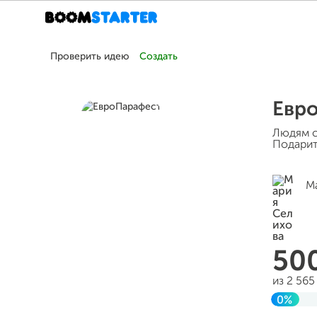
Проверить идею
Создать
Евр
Людям с
Подарит
М
50
из 2 56
0%
До це