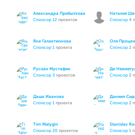
Александра Прибыткова
Наталия Ше
спонсор 12
проектов
спонсор 4
п
Яна Галактионова
Оля Проце
спонсор 1
проекта
спонсор 2
п
Руслан Мустафин
Ди Невмяту
спонсор 3
проектов
спонсор 2
п
Даша Иванова
Даниил Сид
спонсор 1
проекта
спонсор 2
п
Tim Malygin
Stanislav R
спонсор 20
проектов
спонсор 1
п