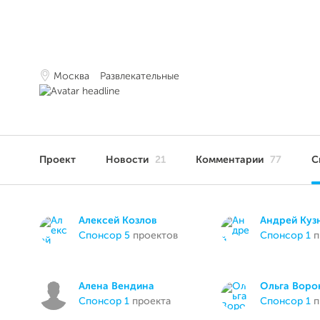
Москва
Развлекательные
Проект
Новости
21
Комментарии
77
С
Алексей Козлов
Андрей Куз
спонсор 5
проектов
спонсор 1
п
Алена Вендина
Ольга Воро
спонсор 1
проекта
спонсор 1
п