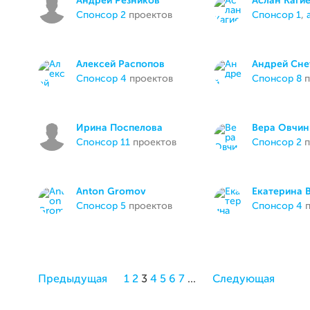
Андрей Резников
Аслан Каги
спонсор 2
проектов
спонсор 1
,
Алексей Распопов
Андрей Сне
спонсор 4
проектов
спонсор 8
п
Ирина Поспелова
Вера Овчин
спонсор 11
проектов
спонсор 2
п
Anton Gromov
Екатерина 
спонсор 5
проектов
спонсор 4
п
Предыдущая
1
2
3
4
5
6
7
...
Следующая