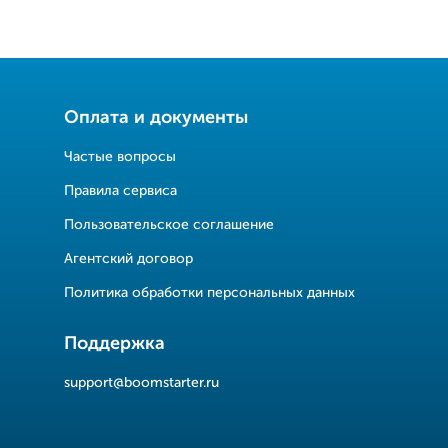
Оплата и документы
Частые вопросы
Правила сервиса
Пользовательское соглашение
Агентский договор
Политика обработки персональных данных
Поддержка
support@boomstarter.ru