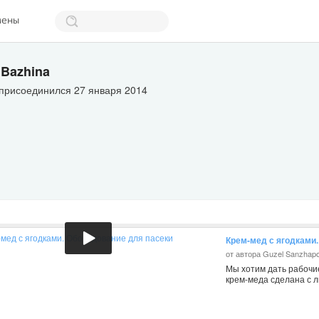
мены
 Bazhina
 присоединился 27 января 2014
Крем-мед с ягодками
от автора Guzel Sanzhap
Мы хотим дать рабочи
крем-меда сделана с л