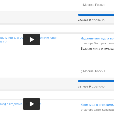
Москва, Россия
454 848
СОБРАНО
c
Издание книги для 
от автора Виктория Шим
Важная книга о том, ка
Москва, Россия
331 000
СОБРАНО
c
Крем-мед с ягодками.
от автора Guzel Sanzhap