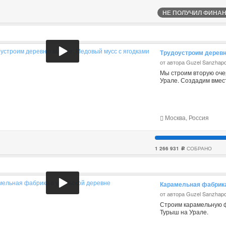
НЕ ПОЛУЧИЛ ФИНАНС
Трудоустроим деревн
от автора Guzel Sanzhap
Мы строим вторую оче
Урале. Создадим вмес
Москва, Россия
1 266 931
СОБРАНО
c
Карамельная фабрика
от автора Guzel Sanzhap
Строим карамельную ф
Турыш на Урале.