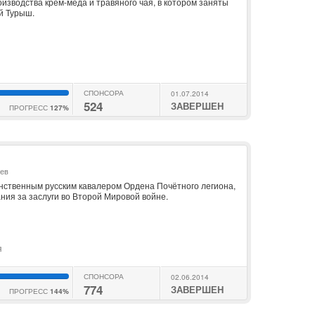
изводства крем-меда и травяного чая, в котором заняты
й Турыш.
СПОНСОРА
01.07.2014
524
ЗАВЕРШЕН
ПРОГРЕСС
127%
ьев
нственным русским кавалером Ордена Почётного легиона,
ния за заслуги во Второй Мировой войне.
я
СПОНСОРА
02.06.2014
774
ЗАВЕРШЕН
ПРОГРЕСС
144%