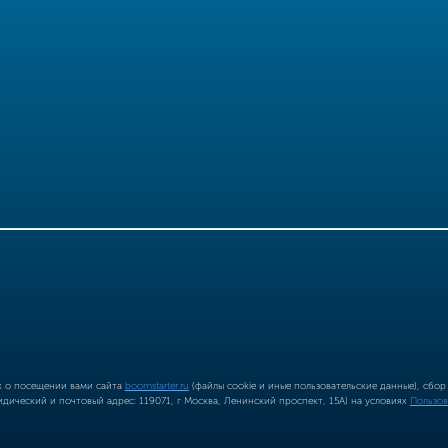
ых о посещении вами сайта
boomstarter.ru
(файлы cookie и иные пользовательские данные), сбо
ический и почтовый адрес: 119071, г Москва, Ленинский проспект, 15А) на условиях
Пользов