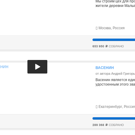
Мы строим цех для про
жители деревни Малы
Москва, Россия
653 950
СОБРАНО
c
ВАСЕНИН
от автора Андрей Григор
Васенин является еди
удостоенным этого зва
Екатеринбург, Росси
289 368
СОБРАНО
c