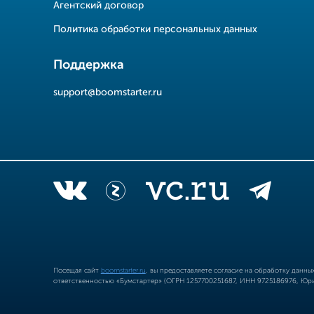
Агентский договор
Политика обработки персональных данных
Поддержка
support@boomstarter.ru
Посещая сайт
boomstarter.ru
, вы предоставляете согласие на обработку данн
ответственностью «Бумстартер» (ОГРН 1257700251687, ИНН 9725186976, Юрид