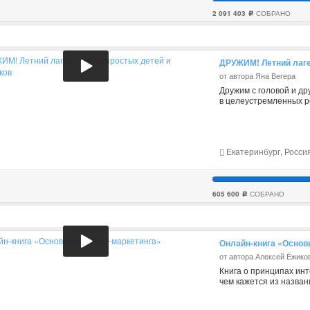
2 091 403
СОБРАНО
c
ДРУЖИМ! Летний лаге
от автора Яна Вегера
Дружим с головой и др
в целеустремленных р
Екатеринбург, Росси
605 600
СОБРАНО
c
Онлайн-книга «Основ
от автора Алексей Ёжико
Книга о принципах инт
чем кажется из назван