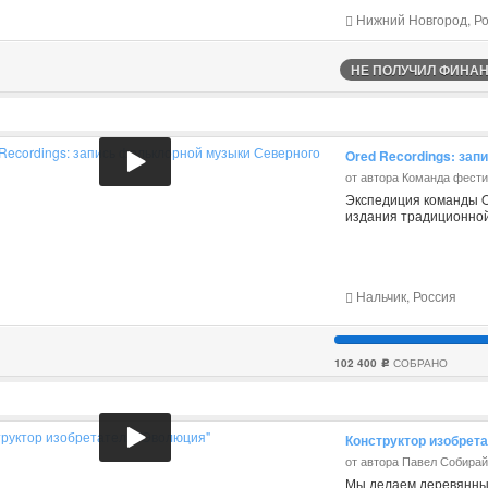
Нижний Новгород, Р
НЕ ПОЛУЧИЛ ФИНАНС
Ored Recordings: за
от автора Команда фест
Экспедиция команды O
издания традиционной
Нальчик, Россия
102 400
СОБРАНО
c
Конструктор изобрет
от автора Павел Собира
Мы делаем деревянный