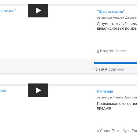
"Школа жизни"
от автора Андрей Дахнев
Документальный фильм
инвалидностью по зре
Иркутск, Россия
49 935
СОБРАНО
c
Империя
от автора Павел Эльяше
Правильная отечестве
предков
Санкт-Петербург, Ро