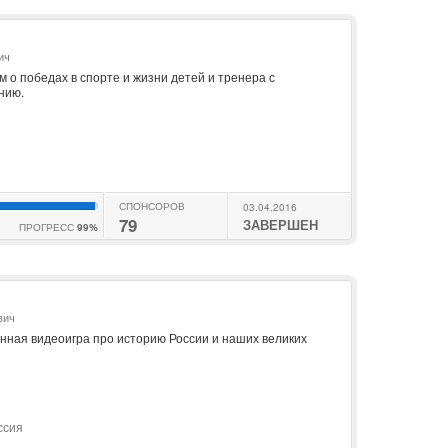
ич
 о победах в спорте и жизни детей и тренера с
нию.
СПОНСОРОВ
03.04.2016
79
ЗАВЕРШЕН
ПРОГРЕСС
99%
вич
нная видеоигра про историю России и наших великих
ссия