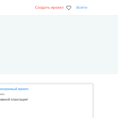
Создать проект
Войти
оохранный проект.
кин
овиной плантации!