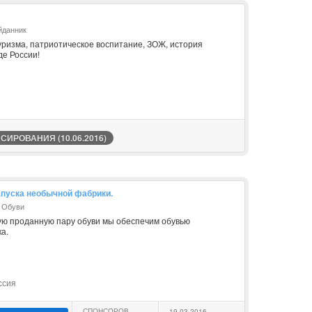
йданник
уризма, патриотическое воспитание, ЗОЖ, история
де России!
ИРОВАНИЯ (10.06.2016)
апуска необычной фабрики.
а Обуви
дую проданную пару обуви мы обеспечим обувью
а.
ссия
СПОНСОРОВ
19.03.2016