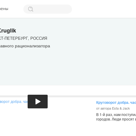
мены
Kruglik
Т-ПЕТЕРБУРГ, РОССИЯ
лавного рационализатора
Круговорот добра. ча
от автора Esta & Jack
В 1-й раз, нам поступи
городов. Люди просят 