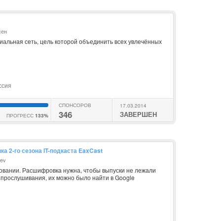
сен
иальная сеть, цель которой объединить всех увлечённых
ссия
СПОНСОРОВ
17.03.2014
346
ЗАВЕРШЕН
ПРОГРЕСС
133%
а 2-го сезона IT-подкаста EaxCast
eev
овании. Расшифровка нужна, чтобы выпуски не лежали
 прослушивания, их можно было найти в Google