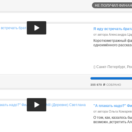
НЕ ПОЛУЧИЛ ФИНАНС
Я иду встречать брат
от автора Александра Ца
Короткометражный фан
одноимённого рассказ
Санкт-Петербург, Ро
355 670
СОБРАНО
c
"А плакать надо?" Фи
от автора Ольга Комаре
О том, как, казалось 
возможн.,встретить Ал