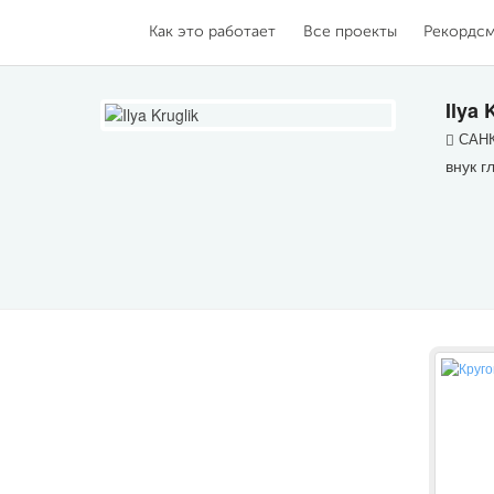
Как это работает
Все проекты
Рекордс
Ilya 
САНК
внук г