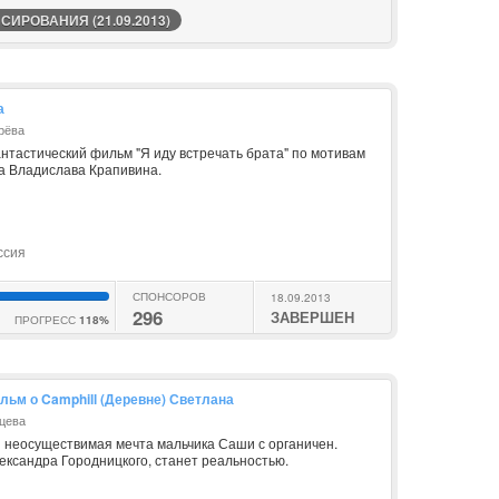
ИРОВАНИЯ (21.09.2013)
а
рёва
тастический фильм "Я иду встречать брата" по мотивам
а Владислава Крапивина.
ссия
СПОНСОРОВ
18.09.2013
296
ЗАВЕРШЕН
ПРОГРЕСС
118%
льм о Camphill (Деревне) Светлана
вцева
бы неосуществимая мечта мальчика Саши с органичен.
ександра Городницкого, станет реальностью.