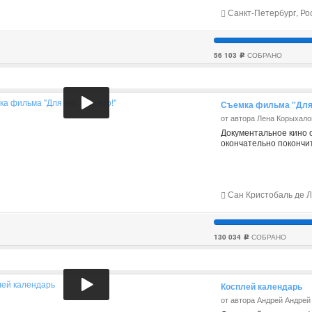
Санкт-Петербург, Ро
56 103
СОБРАНО
c
Съемка фильма "Для н
от автора Лена Корыхало
Документальное кино 
окончательно покончи
Сан Кристобаль де Л
130 034
СОБРАНО
c
Косплей календарь
от автора Андрей Андрей