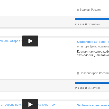
Волхов, Россия
231 434
СОБРАНО
c
Солнечная батарея "
от автора Денис Афанас
Компактная суперэффе
технология. Для полно
Новосибирск, Россия
216 260
СОБРАНО
c
Ventura - сервис пои