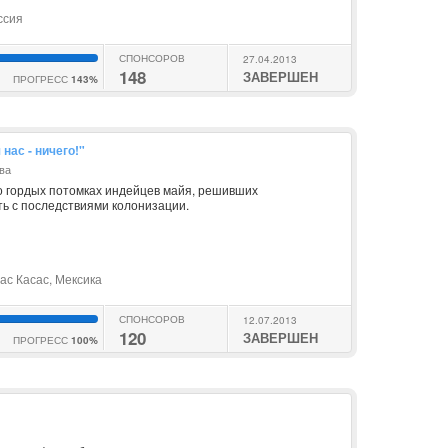
ссия
СПОНСОРОВ
27.04.2013
148
ЗАВЕРШЕН
ПРОГРЕСС
143%
ас - ничего!"
ва
о гордых потомках индейцев майя, решивших
ть с последствиями колонизации.
ас Касас, Мексика
СПОНСОРОВ
12.07.2013
120
ЗАВЕРШЕН
ПРОГРЕСС
100%