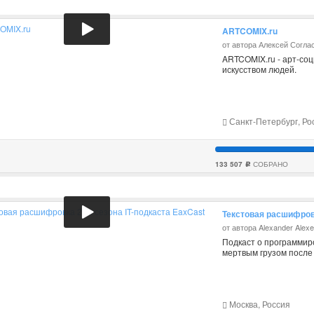
ARTCOMIX.ru
от автора Алексей Согла
ARTCOMIX.ru - арт-соц
искусством людей.
Санкт-Петербург, Ро
133 507
СОБРАНО
c
Текстовая расшифровк
от автора Alexander Alex
Подкаст о программир
мертвым грузом после
Москва, Россия