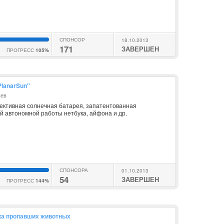
СПОНСОР
18.10.2013
171
ЗАВЕРШЕН
ПРОГРЕСС
105%
PlanarSun"
ьев
ктивная солнечная батарея, запатентованная
й автономной работы нетбука, айфона и др.
СПОНСОРА
01.10.2013
54
ЗАВЕРШЕН
ПРОГРЕСС
144%
ска пропавших животных