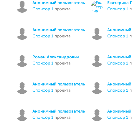
Анонимный пользователь
Екатерина 
спонсор 1
проекта
спонсор 1
п
Анонимный пользователь
Анонимный 
спонсор 1
проекта
спонсор 1
п
Роман Александрович
Анонимный 
спонсор 1
проекта
спонсор 1
п
Анонимный пользователь
Анонимный 
спонсор 1
проекта
спонсор 1
п
Анонимный пользователь
Анонимный 
спонсор 1
проекта
спонсор 1
п