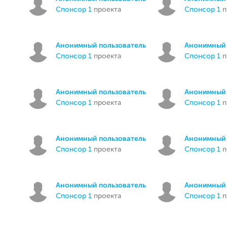
спонсор 1
проекта
спонсор 1
п
Анонимный пользователь
Анонимный 
спонсор 1
проекта
спонсор 1
п
Анонимный пользователь
Анонимный 
спонсор 1
проекта
спонсор 1
п
Анонимный пользователь
Анонимный 
спонсор 1
проекта
спонсор 1
п
Анонимный пользователь
Анонимный 
спонсор 1
проекта
спонсор 1
п