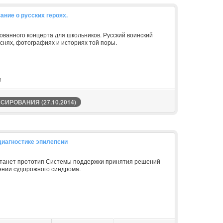
ание о русских героях.
в
ованного концерта для школьников. Русский воинский
еснях, фотографиях и историях той поры.
я
ИРОВАНИЯ (27.10.2014)
диагностике эпилепсии
станет прототип Системы поддержки принятия решений
ении судорожного синдрома.