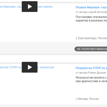
Первая Мировая: сказ
от автора сергей Антоно
Постановка театрализ
характер в казачьих п
Екатеринбург, Росси
НЕ ПОЛУЧИЛ ФИНАНС
Разработка СППР по 
от автора Роман Душкин
Результатом проекта 
при диагностике и леч
Москва, Россия