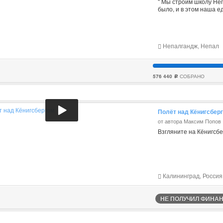
" Мы строим школу Неп
было, и в этом наша е
Непалгандж, Непал
576 440
СОБРАНО
c
Полёт над Кёнигсбер
от автора Максим Попов
Взгляните на Кёнигсбе
Калининград, Россия
НЕ ПОЛУЧИЛ ФИНАНС