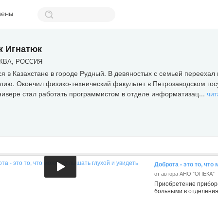
мены
 Игнатюк
ВА, РОССИЯ
я в Казахстане в городе Рудный. В девяностых с семьей переехал в
лию. Окончил физико-технический факультет в Петрозаводском гос
нивере стал работать программистом в отделе информатизац...
чит
Доброта - это то, чт
от автора АНО "ОПЕКА"
Приобретение приборо
больными в отделения