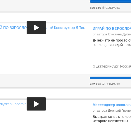
126 850
СОБРАНО
c
ИГРАЙ ПО-ВЗРОСЛОМУ
от автора Кристина Дуби
Д-Тек - это не просто
воплощения идей - эт
Екатеринбург, Росси
282 296
СОБРАНО
c
Мессенджер нового п
от автора Дмитрий Громо
Быстрая связь с чело
которого неизвестны.