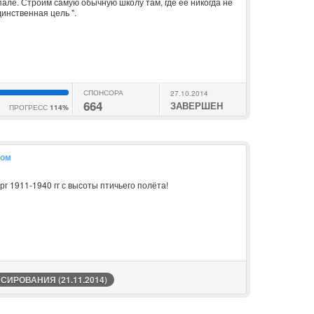
але. Строим самую обычную школу там, где ее никогда не
динственная цель ".
СПОНСОРА
27.10.2014
664
ЗАВЕРШЕН
ПРОГРЕСС
114%
гом
рг 1911-1940 гг с высоты птичьего полёта!
ИРОВАНИЯ (21.11.2014)