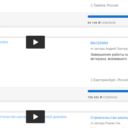
Тамбов, Россия
64 149
СОБРАНО
c
ВАСЕНИН
от автора Андрей Григор
Завершение работы на
ветерана, воевавшего
Екатеринбург, Росси
738 433
СОБРАНО
c
Строительство школы
от автора Роман Гек