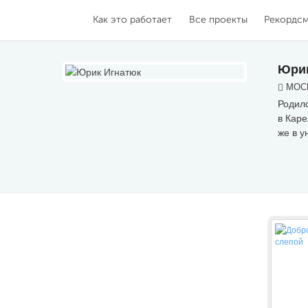
Как это работает
Все проекты
Рекордс
Юрик
МОСК
Родилс
в Каре
же в у