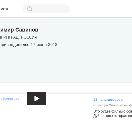
мены
имир Савинов
НИНГРАД, РОССИЯ
 присоединился 17 июня 2013
28 панфиловцев
от автора Фильм 28 пан
Это будет фильм о сов
Дубосеково которая во