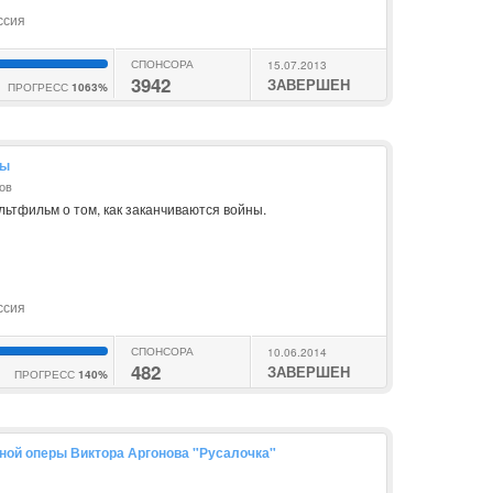
ссия
СПОНСОРА
15.07.2013
3942
ЗАВЕРШЕН
ПРОГРЕСС
1063%
ны
ов
ьтфильм о том, как заканчиваются войны.
ссия
СПОНСОРА
10.06.2014
482
ЗАВЕРШЕН
ПРОГРЕСС
140%
ной оперы Виктора Аргонова "Русалочка"
в