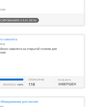
ссия
ИРОВАНИЯ (14.01.2014)
го самолета
игов
йного самолета на открытой стоянке для
озии
СПОНСОРОВ
04.02.2014
118
ЗАВЕРШЕН
ПРОГРЕСС
168%
. Оборудование для пасеки
ova