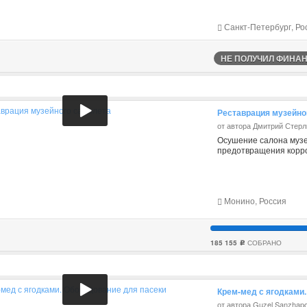
Санкт-Петербург, Ро
НЕ ПОЛУЧИЛ ФИНАНС
Реставрация музейно
от автора Дмитрий Стерл
Осушение салона музе
предотвращения корр
Монино, Россия
185 155
СОБРАНО
c
Крем-мед с ягодками
от автора Guzel Sanzhap