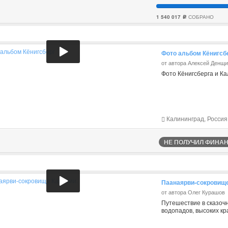
1 540 017
СОБРАНО
c
Фото альбом Кёнигсб
от автора Алексей Денщи
Фото Кёнигсберга и К
Калининград, Россия
НЕ ПОЛУЧИЛ ФИНАНС
Паанаярви-сокровище
от автора Олег Курашов
Путешествие в сказоч
водопадов, высоких кр