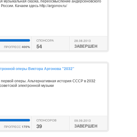
я музыкальная сказка, переосмысление андерсеновского
оссии. Качаем здесь http://argonov.ru/
СПОНСОРА
28.08.2013
54
ЗАВЕРШЕН
ПРОГРЕСС
400%
тронной оперы Виктора Аргонова "2032"
в
первой оперы. Альтернативная история СССР в 2032
есоветской электронной музыки
СПОНСОРОВ
09.09.2013
39
ЗАВЕРШЕН
ПРОГРЕСС
175%