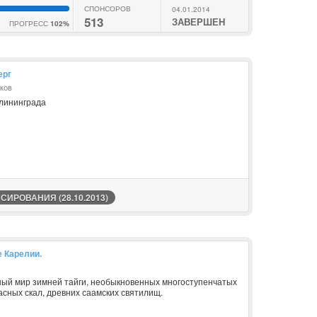
СПОНСОРОВ
04.01.2014
513
ЗАВЕРШЕН
ПРОГРЕСС
102%
ерг
ков
алининграда
ИРОВАНИЯ (28.10.2013)
 Карелии.
ный мир зимней тайги, необыкновенных многоступенчатых
асных скал, древних саамских святилищ.