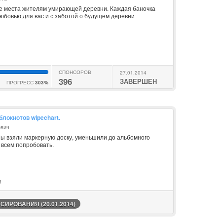
е места жителям умирающей деревни. Каждая баночка
юбовью для вас и с заботой о будущем деревни
СПОНСОРОВ
27.01.2014
396
ЗАВЕРШЕН
ПРОГРЕСС
303%
локнотов wipechart.
евич
Мы взяли маркерную доску, уменьшили до альбомного
 всем попробовать.
я
ИРОВАНИЯ (20.01.2014)