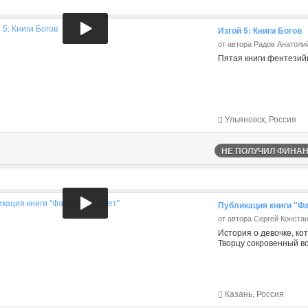
Изгой 5: Книги Богов
от автора Радов Анатоли
Пятая книги фентезий
Ульяновск, Россия
НЕ ПОЛУЧИЛ ФИНАНС
Публикация книги "Фа
от автора Сергей Конста
История о девочке, ко
Творцу сокровенный во
Казань, Россия