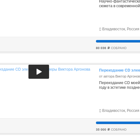
Научно-фантастическа
сюжета в современной Р
Владивосток, Россия
80 036
СОБРАНО
c
Переиздание CD элек
от автора Виктор Аргоно
Переиздание CD моей 
году в эстетике поздн
Владивосток, Россия
35 000
СОБРАНО
c